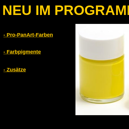
NEU IM PROGRA
- Pro-PanArt-Farben
- Farbpigmente
- Zusätze